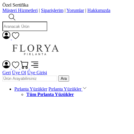
Online Pırlanta Mağazası
Müşteri Hizmetleri
|
Siparişlerim
|
Yorumlar
|
Hakkımızda
Geri
Üye Ol
Üye Girişi
Ara
Pırlanta Yüzükler
Pırlanta Yüzükler
Tüm Pırlanta Yüzükler