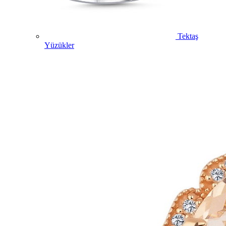
Tektaş
Yüzükler